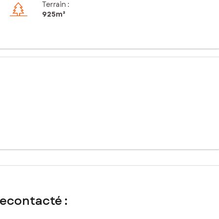
Terrain :
925m²
recontacté :