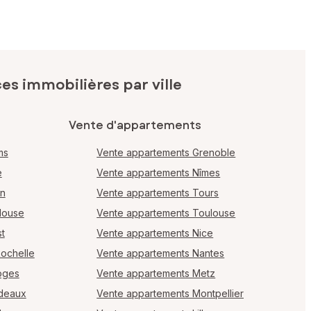
s immobilières par ville
Vente d'appartements
ms
Vente appartements Grenoble
e
Vente appartements Nîmes
en
Vente appartements Tours
louse
Vente appartements Toulouse
t
Vente appartements Nice
Rochelle
Vente appartements Nantes
oges
Vente appartements Metz
rdeaux
Vente appartements Montpellier