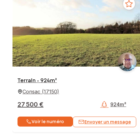
Terrain - 924m²
Consac
(
17150
)
27 500 €
924m²
Voir le numéro
Envoyer un message