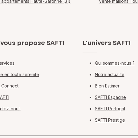
 appartements Haute-Garonne (31)
Vente maisons Tou
 vous propose SAFTI
L'univers SAFTI
ervices
Qui sommes-nous ?
e en toute sérénité
Notre actualité
 Connect
Bien Estimer
SAFTI
SAFTI Espagne
ctez-nous
SAFTI Portugal
SAFTI Prestige