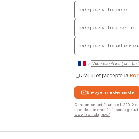
Indiquez votre nom
: 06 02 52 30 11, E-mail : bruno.curaudeau@safti.fr - EI - Agent co
Indiquez votre prénom
E-mail
J’ai lu et j’accepte la
Pol
Envoyer ma demande
Conformément à l’article L.223-2 
user de son droit à s’inscrire gratu
www.bloctel.gouv.fr
.