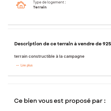
Type de logement :
Terrain
Description de ce terrain à vendre de 92
terrain constructible à la campagne
Terrain à bâtir viabilisé (prévoir assainissement individuel)
Lire plus
Libre de tous constructeurs.
Secteur Campagne.
A seulement 5 mn de Mirambeau et 15 mn de Jonzac et se
Bretelle A10 ( Bordeaux/Paris à proximité)
Les informations sur les risques auxquels ce bien est expo
Ce bien vous est proposé par :
Prix de vente : 27 000 €
Honoraires charge vendeur