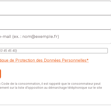
mmercial immatriculé au RSAC de SAINTES sous le numéro
itique de Protection des Données Personnelles
*
du Code de la consommation, il est rappelé que le consommateur peut
itement sur la liste d’opposition au démarchage téléphonique sur le site