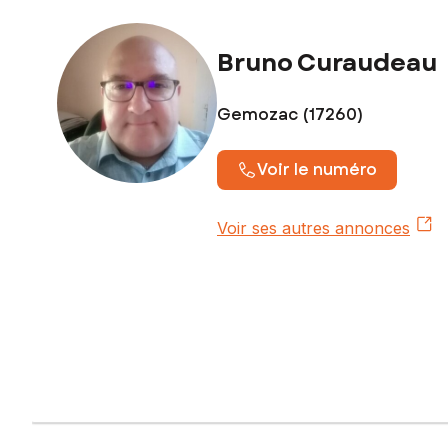
Contactez votre conseiller SAFTI : Bruno CURAUDEAU, Tél. 
Bruno Curaudeau
794158691
Gemozac (17260)
Voir le numéro
Voir ses autres annonces