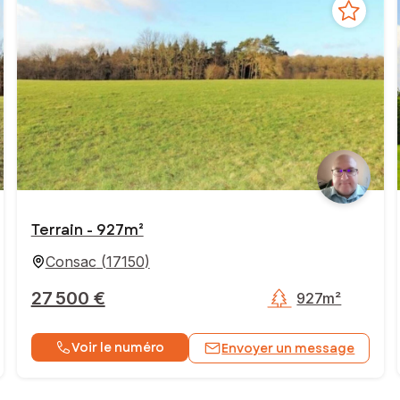
Terrain - 927m²
Consac
(
17150
)
27 500 €
927m²
Voir le numéro
Envoyer un message