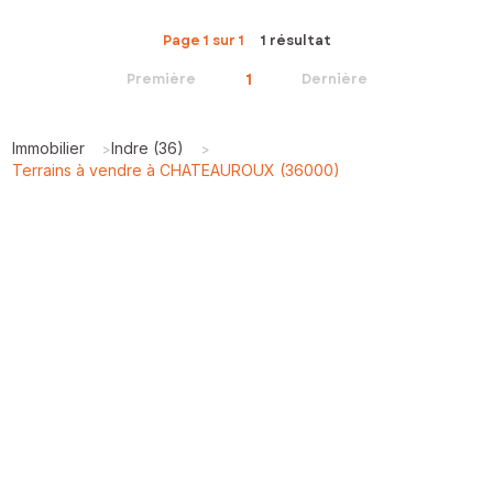
Page 1 sur 1
1 résultat
1
Première
Dernière
Immobilier
Indre (36)
>
>
Terrains à vendre à CHATEAUROUX (36000)