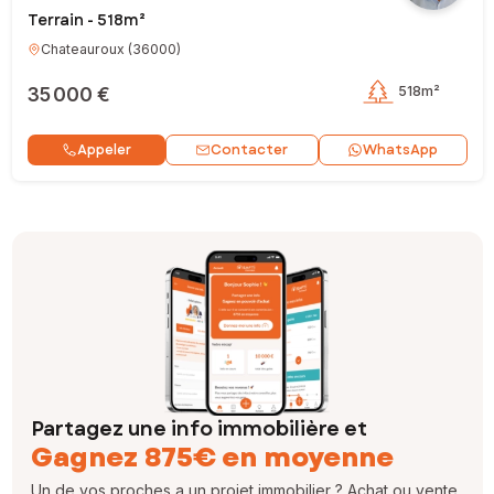
Terrain - 518m²
Chateauroux
(
36000
)
35 000 €
518m²
Contacter
Appeler
WhatsApp
Partagez une info immobilière et
Gagnez 875€ en moyenne
Un de vos proches a un projet immobilier ? Achat ou vente,