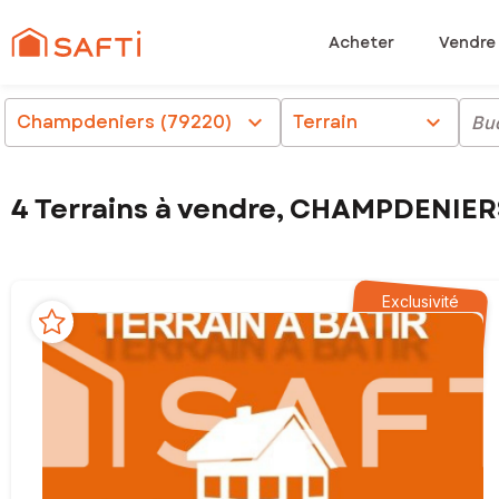
Acheter
Vendre
Champdeniers (79220)
chevron_right
Terrain
chevron_right
Bu
4 Terrains à vendre, CHAMPDENIER
Exclusivité