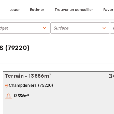
Louer
Estimer
Trouver un conseiller
Favor
chevron_right
chevron_right
dget
Surface
S (79220)
Terrain - 13 556m²
3
Champdeniers
(
79220
)
13 556m²