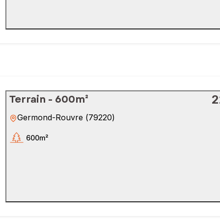
Terrain - 600m²
2
Germond-Rouvre
(
79220
)
600m²