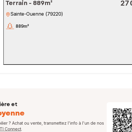
Terrain - 889m²
27 
Sainte-Ouenne
(
79220
)
889m²
ière et
oyenne
ier ? Achat ou vente, transmettez l'info à l'un de nos
FTI Connect
.