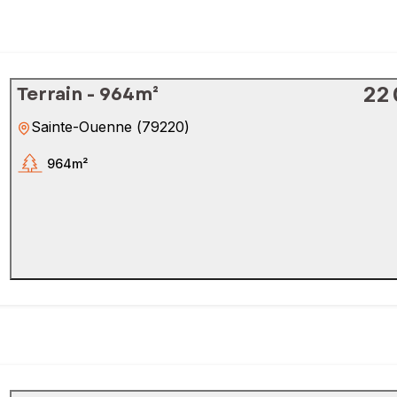
Terrain - 964m²
22
Sainte-Ouenne
(
79220
)
964m²