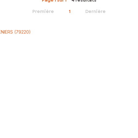
Page 1 sur 1
4 résultats
Première
1
Dernière
ENIERS (79220)