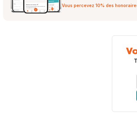
Vous percevez 10% des honoraires 
Vo
T