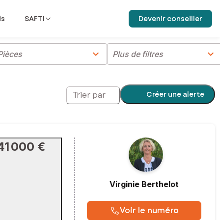
is
SAFTI
Devenir conseiller
chevron_right
chevron_right
Pièces
Plus de filtres
Créer une alerte
Trier par
41 000 €
Virginie
Berthelot
Voir le numéro