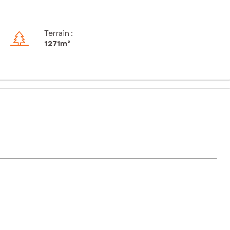
Terrain :
1 271m²
on orienté plein sud. D'une très belle superficie de 1271m²,