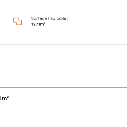
Surface habitable :
1 271m²
1 m²
bach (route de Thann) que je vous propose ce terrain de constructi