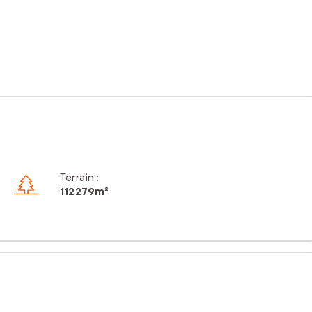
Terrain :
112 279m²