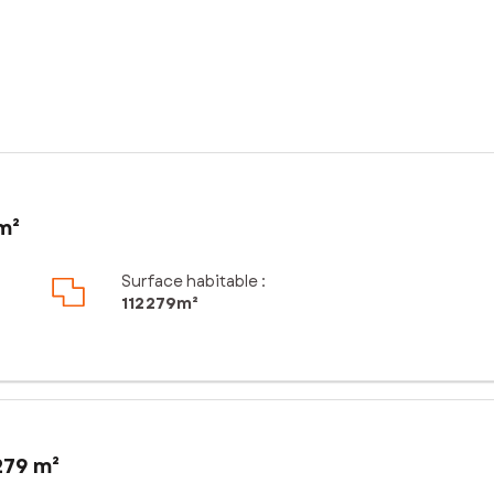
m²
Surface habitable :
112 279m²
279 m²