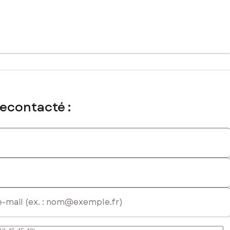
 unique pour les projets agricoles ou forestiers. Son étendue
vé. Bénéficiant d'une topographie favorable et d'un
la réalisation de projets ruraux d'envergure.
recontacté :
al immatriculé au RSAC de Auch sous le numéro 984 105 072