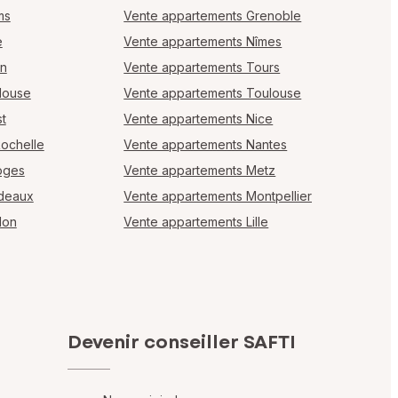
ms
Vente appartements Grenoble
e
Vente appartements Nîmes
en
Vente appartements Tours
louse
Vente appartements Toulouse
t
Vente appartements Nice
Rochelle
Vente appartements Nantes
oges
Vente appartements Metz
rdeaux
Vente appartements Montpellier
lon
Vente appartements Lille
Devenir conseiller SAFTI