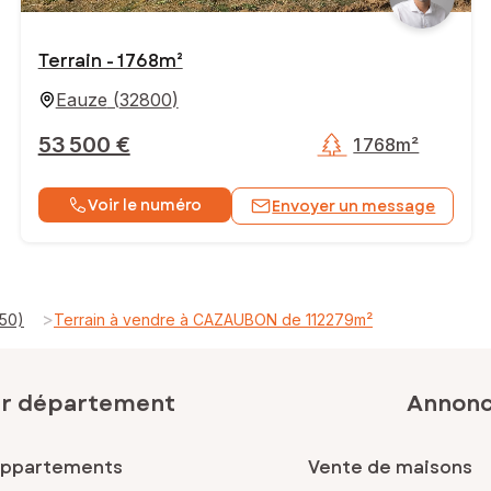
Terrain - 1 768m²
Eauze
(
32800
)
53 500 €
1 768m²
Voir le numéro
Envoyer un message
>
50)
Terrain à vendre à CAZAUBON de 112279m²
ar département
Annonce
appartements
Vente de maisons