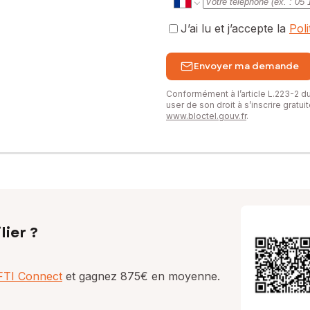
J’ai lu et j’accepte la
Pol
Envoyer ma demande
Conformément à l’article L.223-2 
user de son droit à s’inscrire gratu
www.bloctel.gouv.fr
.
lier ?
AFTI Connect
et gagnez 875€ en moyenne.