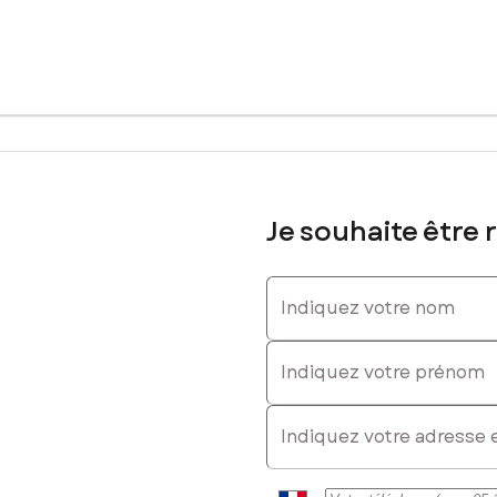
terres agricoles, agrémenté par un bois, représente une opportunité
ation agricole diversifiée ou la création d'un espace boisé préser
ux aspirations des investisseurs à la recherche d'un lieu propice à 
sé sont disponibles sur le site Géorisques : www.georisques.gouv.fr
Je souhaite être 
Indiquez votre nom
 0634603470, E-mail : vanessa.vougo@safti.fr - EI - Agent commerci
Indiquez votre prénom
E-mail