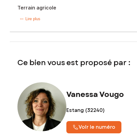
Terrain agricole
Situé dans la charmante commune de Cazaubon,
Lire plus
Ce vaste terrain de 112279 m², composé principalement de 
généreuse offre un potentiel exceptionnel pour une exploit
environnement naturel préservé, ce terrain saura répondre a
Les informations sur les risques auxquels ce bien est expo
Ce bien vous est proposé par :
Prix de vente : 56 000 €
Honoraires charge vendeur
Contactez votre conseiller SAFTI : Vanessa VOUGO, Tél. :
Vanessa Vougo
Estang (32240)
Voir le numéro