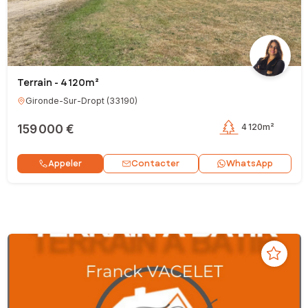
Terrain - 4 120m²
Gironde-Sur-Dropt
(
33190
)
159 000 €
4 120m²
Contacter
Appeler
WhatsApp