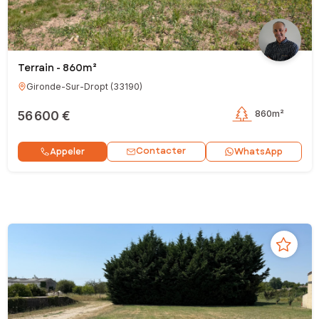
Terrain - 860m²
Gironde-Sur-Dropt
(
33190
)
56 600 €
860m²
Contacter
Appeler
WhatsApp