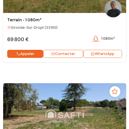
Terrain - 1 080m²
Gironde-Sur-Dropt
(
33190
)
69 800 €
1 080m²
Contacter
Appeler
WhatsApp