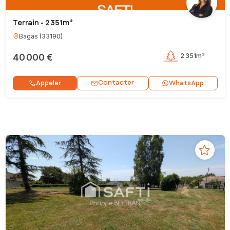
Terrain - 2 351m²
Bagas
(
33190
)
40 000 €
2 351m²
Contacter
Appeler
WhatsApp