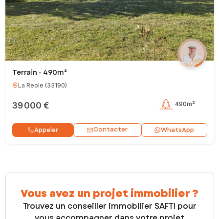
Terrain - 490m²
La Reole
(
33190
)
39 000 €
490m²
Contacter
Appeler
WhatsApp
Vous avez un projet immobilier ?
Trouvez un conseiller immobilier SAFTI pour
vous accompagner dans votre projet