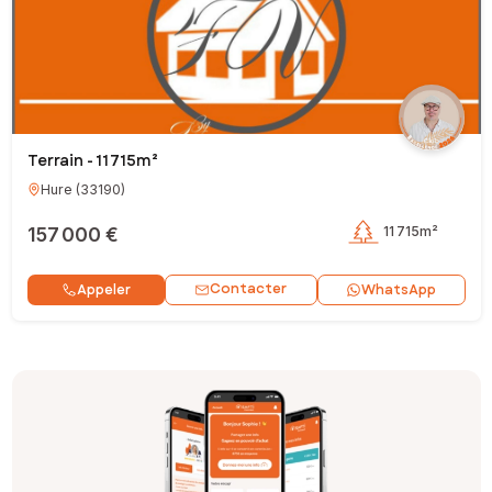
Terrain - 11 715m²
Hure
(
33190
)
157 000 €
11 715m²
Contacter
Appeler
WhatsApp