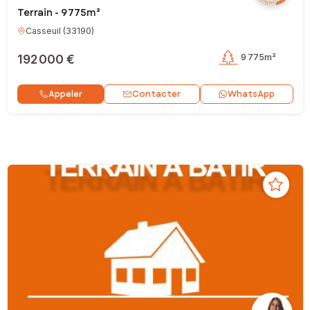
Terrain - 9 775m²
Casseuil
(
33190
)
192 000 €
9 775m²
Contacter
Appeler
WhatsApp