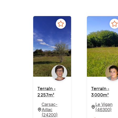
Terrain -
Terrain -
2 257m²
3 000m²
Carsac-
Le Vigan
Aillac
(
46300
)
(
24200
)