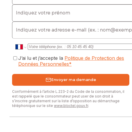
Indiquez votre prénom
Prix de vente : 46 300 €
Honoraires charge vendeur
E-mail
Contactez votre conseiller SAFTI : Fabienne JARDEL, Tél. :
06 83 59 31 03, E-mail : fabienne.jardel@safti.fr - EI - Agent
commercial immatriculé au RSAC de BERGERAC sous le
numéro 888 046 760
J’ai lu et j’accepte la
Politique de Protection des
Données Personnelles
*
Envoyer ma demande
Conformément à l’article L.223-2 du Code de la consommation, il
est rappelé que le consommateur peut user de son droit à
s’inscrire gratuitement sur la liste d’opposition au démarchage
téléphonique sur le site
www.bloctel.gouv.fr
.