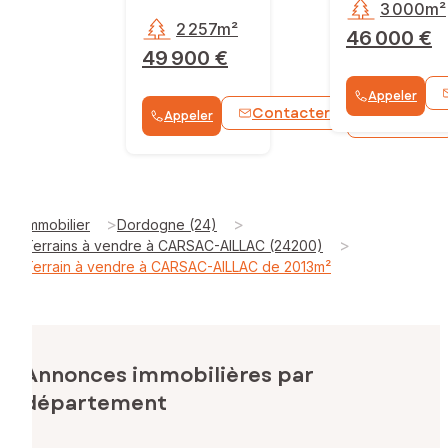
3 000m²
2 257m²
46 000 €
49 900 €
Appeler
Contacter
Appeler
WhatsApp
>
>
Immobilier
Dordogne (24)
>
Terrains à vendre à CARSAC-AILLAC (24200)
Terrain à vendre à CARSAC-AILLAC de 2013m²
Annonces immobilières par
département