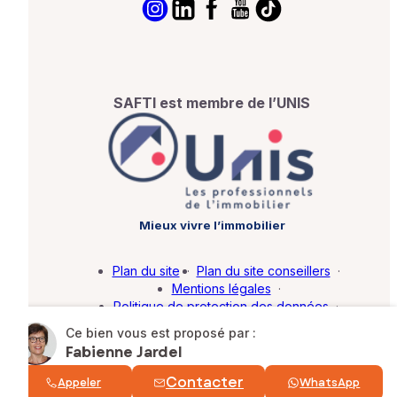
SAFTI est membre de l’UNIS
Mieux vivre l’immobilier
Plan du site
·
Plan du site conseillers
·
Mentions légales
·
Politique de protection des données
·
Barème d'honoraires
·
Paramétrer mes cookies
Ce bien vous est proposé par :
Fabienne Jardel
© SAFTI 2026. Tous droits réservés.
Contacter
Appeler
WhatsApp