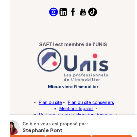
SAFTI est membre de l’UNIS
Mieux vivre l’immobilier
Plan du site
·
Plan du site conseillers
·
Mentions légales
·
Politique de protection des données
·
Barème d'honoraires
·
Paramétrer mes cookies
Ce bien vous est proposé par :
Stéphanie Pont
© SAFTI 2026. Tous droits réservés.