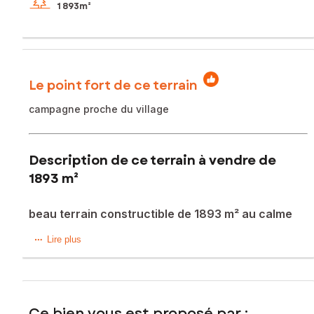
1 893m²
Le point fort de ce terrain
campagne proche du village
Description de ce terrain à vendre de
1893 m²
beau terrain constructible de 1893 m² au calme
Dans un secteur campagne résidentiel, au calme, venez
Lire plus
découvrir ce beau
terrain constructible de 1893 m².
Il se situe à proximité du village de Camps La Source ainsi
que des grands
Ce bien vous est proposé par :
axes routiers avec Brignoles à 5 minutes.