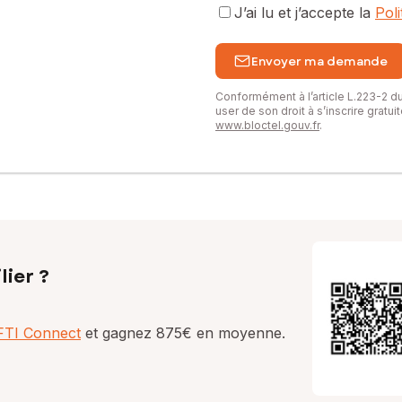
J’ai lu et j’accepte la
Pol
Envoyer ma demande
Conformément à l’article L.223-2 
user de son droit à s’inscrire gratu
www.bloctel.gouv.fr
.
lier ?
AFTI Connect
et gagnez 875€ en moyenne.