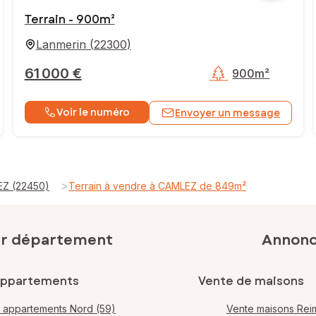
Terrain - 900m²
Lanmerin
(
22300
)
61 000 €
900m²
Voir le numéro
Envoyer un message
>
EZ (22450)
Terrain à vendre à CAMLEZ de 849m²
ar département
Annonce
appartements
Vente de maisons
 appartements Nord (59)
Vente maisons Rei