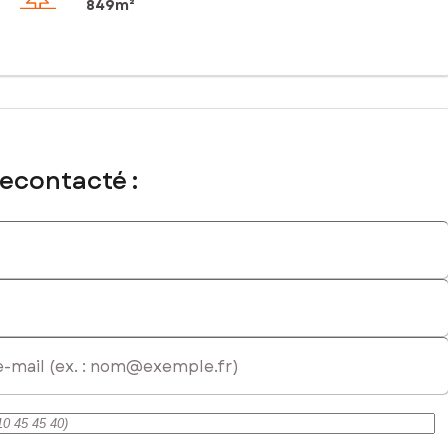
849m²
recontacté :