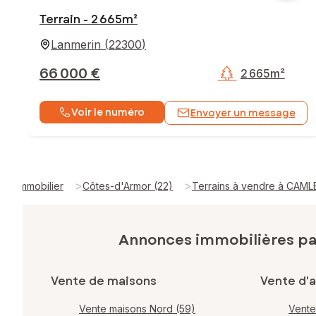
Terrain - 2 665m²
Lanmerin
(
22300
)
66 000 €
2 665m²
Voir le numéro
Envoyer un message
>
>
Immobilier
Côtes-d'Armor (22)
Terrains à vendre à CAML
Annonces immobilières p
Vente de maisons
Vente d'
Vente maisons Nord (59)
Vente