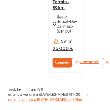
Terrain -
591m²
Saint-
Benoit-De-
Carmaux
(
81400
)
591m²
25 000 €
Contacter
Appeler
>
>
Immobilier
Tarn (81)
>
Terrains à vendre à BLAYE-LES-MINES (81400)
Terrain à vendre à BLAYE-LES-MINES de 398m²