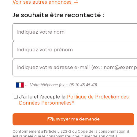
Voir ses autres annonces
0631755181, E-mail : anne.manca@safti.fr - EI - Agent
commercial immatriculé au RSAC de ALBI sous le numéro
Je souhaite être recontacté :
829 458 025
Indiquez votre nom
Indiquez votre prénom
E-mail
J’ai lu et j’accepte la
Politique de Protection des
Données Personnelles
*
Envoyer ma demande
Conformément à l’article L.223-2 du Code de la consommation, il
est rappelé que le consommateur peut user de son droit à