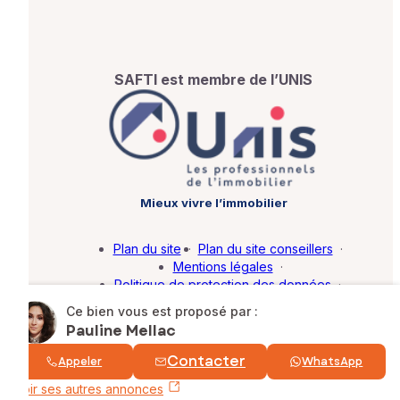
SAFTI est membre de l’UNIS
Mieux vivre l’immobilier
Plan du site
·
Plan du site conseillers
·
Mentions légales
·
Politique de protection des données
·
Barème d'honoraires
·
Paramétrer mes cookies
Ce bien vous est proposé par :
Pauline Mellac
© SAFTI 2026. Tous droits réservés.
Contacter
Appeler
WhatsApp
Voir ses autres annonces