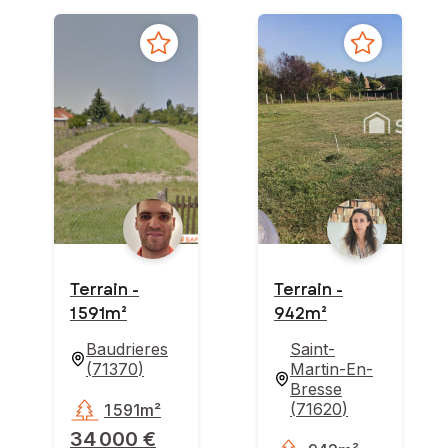
Terrain -
Terrain -
1 591m²
942m²
Baudrieres
Saint-
(
71370
)
Martin-En-
Bresse
(
71620
)
1 591m²
34 000 €