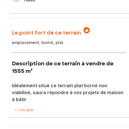
1 555m²
Le point fort de ce terrain
emplacement, borné, plat
Description de ce terrain à vendre de
1555 m²
Idéalement situé ce terrain plat borné non
viabilisé, saura répondre à vos projets de maison
à bâtir
Situé dans la charmante commune de Baudrières (71370),
Lire plus
ce terrain à bâtir de 1555 m² offre l'opportunité idéale de
construire la maison de vos rêves en pleine campagne.
Bénéficiant d'un cadre paisible et verdoyant, ce terrain plat