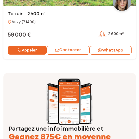
Terrain - 2 600m²
Auxy
(
71400
)
59 000 €
2 600m²
Contacter
Appeler
WhatsApp
Partagez une info immobilière et
Gagnez 875€ en moyenne