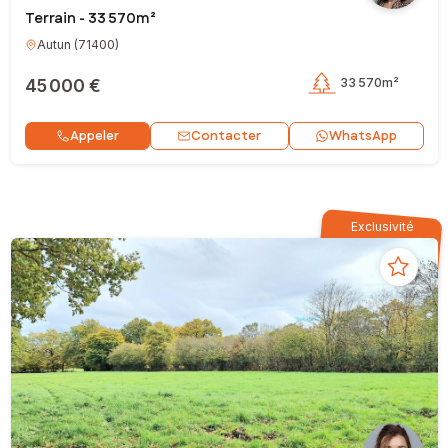
Terrain - 33 570m²
Autun
(
71400
)
45 000 €
33 570m²
Contacter
Appeler
WhatsApp
Exclusivité