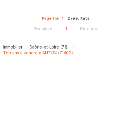
Page 1 sur 1
2 résultats
1
Première
Dernière
Immobilier
Saône-et-Loire (71)
>
>
Terrains à vendre à AUTUN (71400)