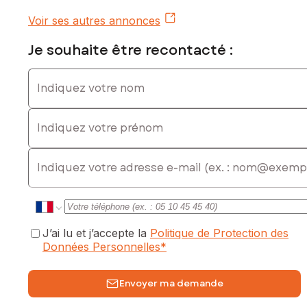
exposé sont disponibles sur le site Géorisques :
Voir ses autres annonces
www.georisques.gouv.fr
Je souhaite être recontacté :
Prix de vente : 9 900 €
Honoraires charge vendeur
Indiquez votre nom
Contactez votre conseiller SAFTI : Dorothée BOGO, Tél. : 06
14 31 01 21, E-mail : dorothee.bogo@safti.fr - EI - Agent
Indiquez votre prénom
commercial immatriculé au RSAC de BORDEAUX sous le
numéro 513 445 122
E-mail
J’ai lu et j’accepte la
Politique de Protection des
Données Personnelles
*
Envoyer ma demande