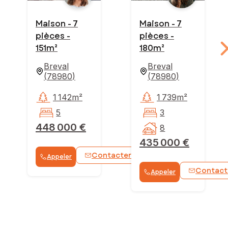
Maison - 7
Maison - 7
pièces -
pièces -
151m²
180m²
Breval
Breval
(
78980
)
(
78980
)
1 142m²
1 739m²
5
3
448 000 €
8
435 000 €
Contacter
Appeler
WhatsApp
Contact
Appeler