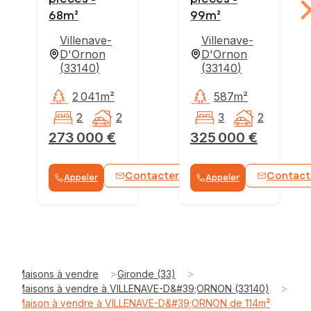
68m²
99m²
Villenave-
Villenave-
D'Ornon
D'Ornon
(
33140
)
(
33140
)
2 041m²
587m²
2
2
3
2
273 000 €
325 000 €
Contacter
Contact
Appeler
Appeler
WhatsApp
>
>
Maisons à vendre
Gironde (33)
>
Maisons à vendre à VILLENAVE-D&#39;ORNON (33140)
Maison à vendre à VILLENAVE-D&#39;ORNON de 114m²