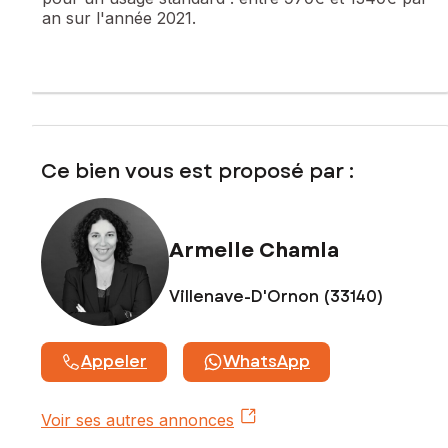
an sur l'année 2021.
Prix de vente : 299 000 €
Honoraires charge vendeur
Contactez votre conseiller SAFTI : Armelle CHAMLA, Tél. :
0618998664, E-mail : armelle.chamla@safti.fr - EI - Agent
commercial immatriculé au RSAC de Bordeaux sous le
numéro 910 795 723
Ce bien vous est proposé par :
Armelle Chamla
Villenave-D'Ornon (33140)
Appeler
WhatsApp
Voir ses autres annonces