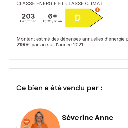
CLASSE ÉNERGIE ET CLASSE CLIMAT
i
203
6*
D
kWh/m².
an
kgCO₂/m².
an
Montant estimé des dépenses annuelles d'énergie 
2190€ par an sur l'année 2021.
Ce bien a été vendu par :
Séverine Anne