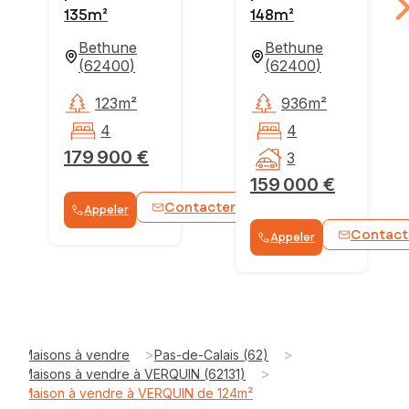
135m²
148m²
Bethune
Bethune
(
62400
)
(
62400
)
123m²
936m²
4
4
179 900 €
3
159 000 €
Contacter
Appeler
WhatsApp
Contact
Appeler
>
>
Maisons à vendre
Pas-de-Calais (62)
>
Maisons à vendre à VERQUIN (62131)
Maison à vendre à VERQUIN de 124m²