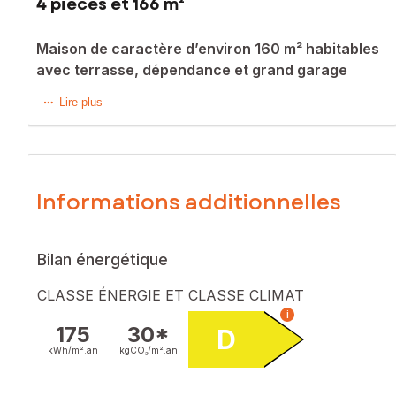
4 pièces et 166 m²
Maison de caractère d’environ 160 m² habitables
avec terrasse, dépendance et grand garage
Située dans un environnement agréable, cette spacieuse
Lire plus
maison de plus de 160 m² saura séduire les amateurs de
volumes généreux et d’espaces atypiques.
Au rez-de-chaussée, vous découvrirez une vaste pièce de
vie de plus de 40 m², idéale pour les moments en famille ou
Informations additionnelles
entre amis, une cuisine avec accès direct à une belle
terrasse lumineuse et bien exposée, un coin repas
convivial, un WC indépendant ainsi qu’un patio intérieur
Bilan énergétique
pouvant être aménagé selon vos envies en espace
détente, coin lecture ou espace réception.
CLASSE ÉNERGIE ET CLASSE CLIMAT
i
Au premier étage, un palier dessert deux belles chambres
175
30*
D
ainsi qu’une grande salle de bain lumineuse comprenant
baignoire, douche, WC et placard de rangement. Un
kWh/m².
an
kgCO₂/m².
an
second patio vient compléter ce niveau et offre un espace
cosy supplémentaire, parfait pour un coin lecture ou