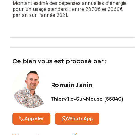
Montant estimé des dépenses annuelles d'énergie
bureau.
pour un usage standard :
entre 2870€ et 3960€
par an sur l'année 2021.
Au deuxième étage, vous profiterez d’une grande chambre
spacieuse et baignée de lumière, offrant de nombreuses
possibilités d’aménagement.
À l’extérieur, la maison dispose d’une dépendance idéale
pour le stockage ainsi que d’un grand garage permettant
de stationner un véhicule tout en conservant de l’espace
pour vélos, motos, remorque ou atelier.
Ce bien vous est proposé par :
Un bien rare, offrant de beaux volumes, du cachet et de
nombreuses possibilités d’aménagement. À découvrir sans
tarder.
Romain Janin
Les informations sur les risques auxquels ce bien est
Thierville-Sur-Meuse (55840)
exposé sont disponibles sur le site Géorisques :
www.georisques.gouv.fr
Prix de vente : 195 000 €
Appeler
WhatsApp
Honoraires charge vendeur