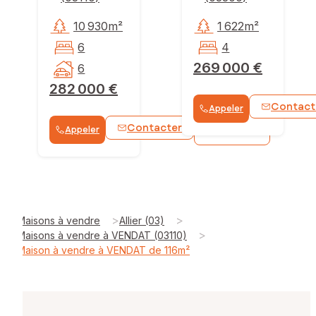
10 930m²
1 622m²
6
4
269 000 €
6
282 000 €
Contact
Appeler
Contacter
Appeler
WhatsApp
>
>
Maisons à vendre
Allier (03)
>
Maisons à vendre à VENDAT (03110)
Maison à vendre à VENDAT de 116m²