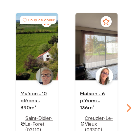
Coup de coeur
Maison - 10
Maison - 6
pièces -
pièces -
390m²
136m²
Saint-Didier-
Creuzier-Le-
La-Foret
Vieux
(
03110
)
(
03300
)