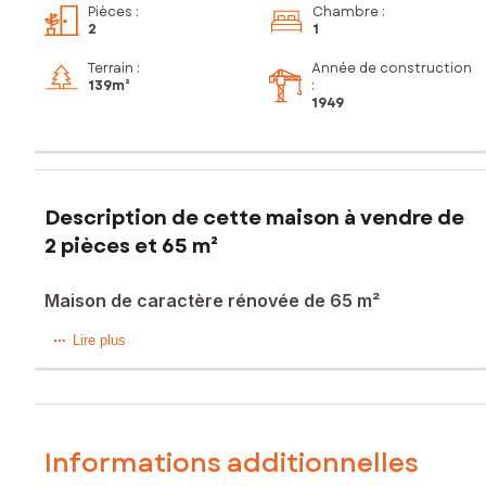
Pièces
:
Chambre
:
2
1
Terrain :
Année de construction
139m²
:
1949
Description de cette maison à vendre de
2 pièces et 65 m²
Maison de caractère rénovée de 65 m²
À Vellèches, à proximité de Dangé-Saint-Romain et à
Lire plus
seulement 15 minutes de Châtellerault, venez découvrir
cette charmante maison de caractère entièrement rénovée,
actuellement louée, idéale pour un investissement locatif ou
un pied-à-terre.
Informations additionnelles
D’une surface d’environ 65 m², elle se compose au rez-de-