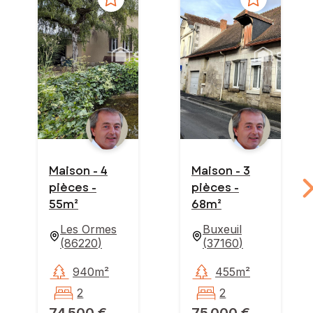
Maison - 4
Maison - 3
pièces -
pièces -
55m²
68m²
Les Ormes
Buxeuil
(
86220
)
(
37160
)
940m²
455m²
2
2
74 500 €
75 000 €