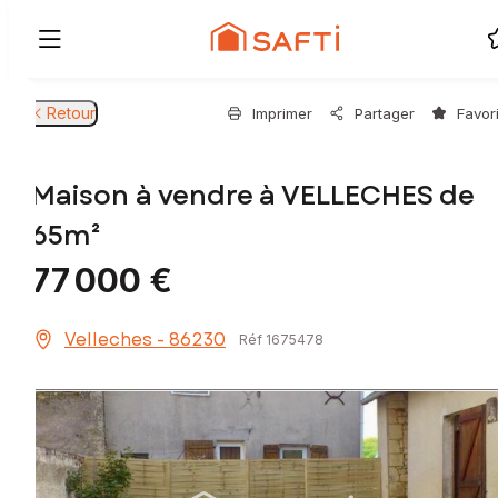
Retour
Imprimer
Partager
Favor
Maison à vendre à VELLECHES de
65m²
77 000 €
Velleches - 86230
Réf 1675478