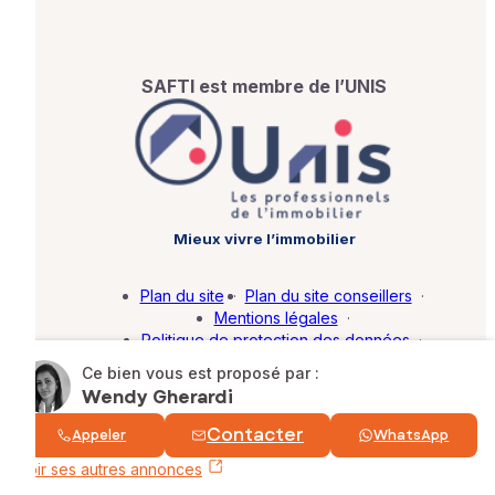
SAFTI est membre de l’UNIS
Mieux vivre l’immobilier
Plan du site
·
Plan du site conseillers
·
Mentions légales
·
Politique de protection des données
·
Barème d'honoraires
·
Paramétrer mes cookies
Ce bien vous est proposé par :
Wendy Gherardi
© SAFTI 2026. Tous droits réservés.
Contacter
Appeler
WhatsApp
Voir ses autres annonces