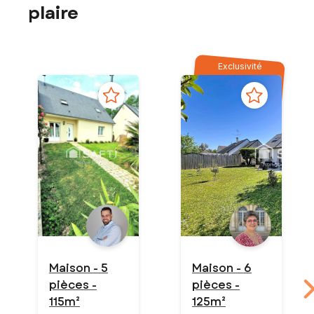
plaire
Exclusivité
Maison - 5
Maison - 6
pièces -
pièces -
115m²
125m²