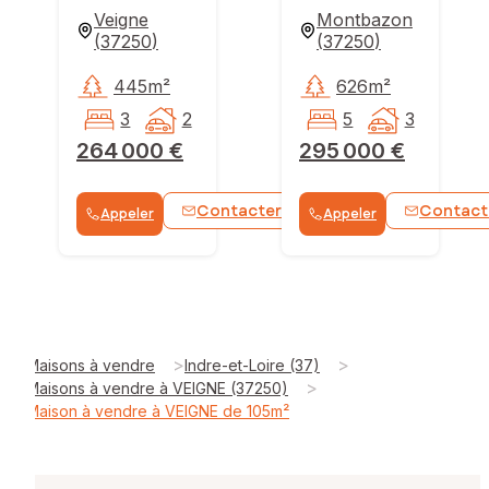
Veigne
Montbazon
(
37250
)
(
37250
)
445m²
626m²
3
2
5
3
264 000 €
295 000 €
Contacter
Contact
Appeler
Appeler
WhatsApp
>
>
Maisons à vendre
Indre-et-Loire (37)
>
Maisons à vendre à VEIGNE (37250)
Maison à vendre à VEIGNE de 105m²