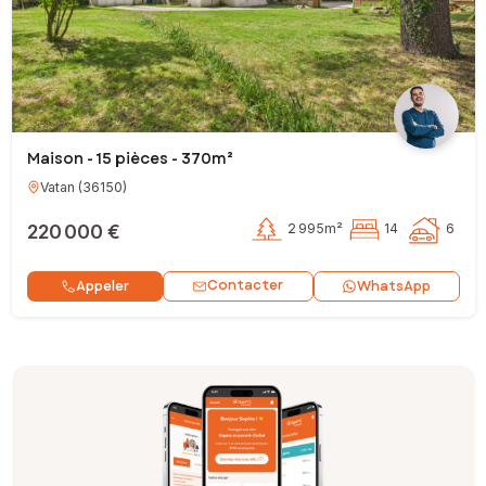
Maison - 15 pièces - 370m²
Vatan
(
36150
)
220 000 €
2 995m²
14
6
Contacter
Appeler
WhatsApp