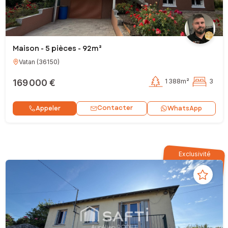
Maison - 5 pièces - 92m²
Vatan
(
36150
)
169 000 €
1 388m²
3
Contacter
Appeler
WhatsApp
Exclusivité