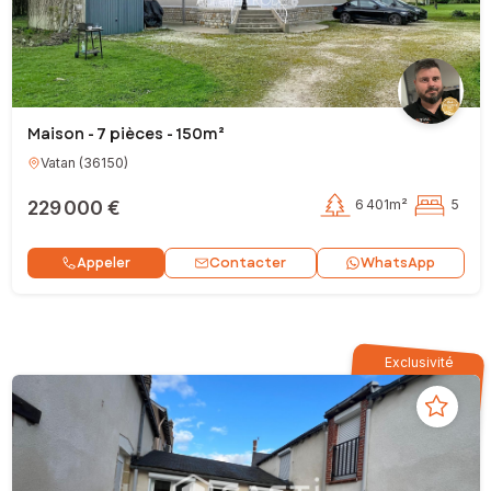
Maison - 7 pièces - 150m²
Vatan
(
36150
)
229 000 €
6 401m²
5
Contacter
Appeler
WhatsApp
Exclusivité