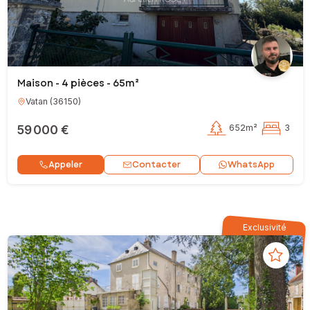
Maison - 4 pièces - 65m²
Vatan
(
36150
)
59 000 €
652m²
3
Contacter
Appeler
WhatsApp
Exclusivité