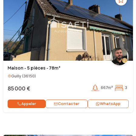
Maison - 5 pièces - 78m²
Guilly
(
36150
)
85 000 €
667m²
3
Contacter
Appeler
WhatsApp