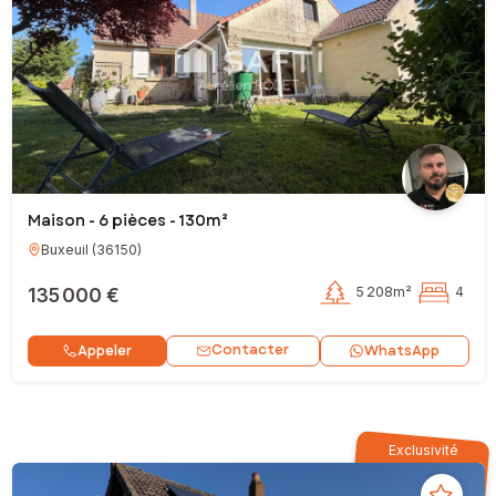
Maison - 6 pièces - 130m²
Buxeuil
(
36150
)
135 000 €
5 208m²
4
Contacter
Appeler
WhatsApp
Exclusivité