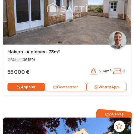
Maison - 4 pièces - 73m²
Vatan
(
36150
)
55 000 €
204m²
3
Contacter
Appeler
WhatsApp
Exclusivité