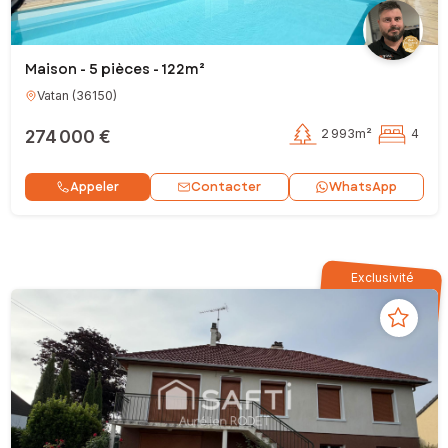
Maison - 5 pièces - 122m²
Vatan
(
36150
)
274 000 €
2 993m²
4
Contacter
Appeler
WhatsApp
Exclusivité