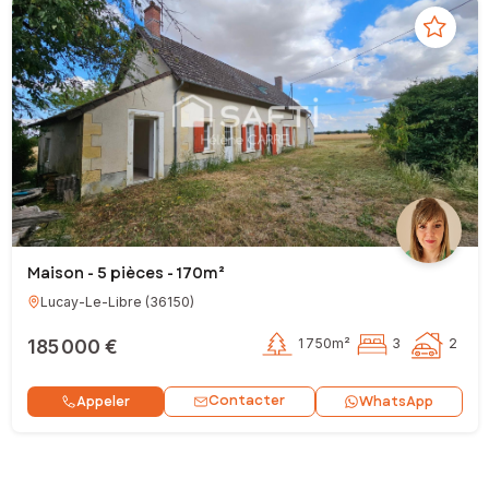
Maison - 5 pièces - 170m²
Lucay-Le-Libre
(
36150
)
185 000 €
1 750m²
3
2
Contacter
Appeler
WhatsApp