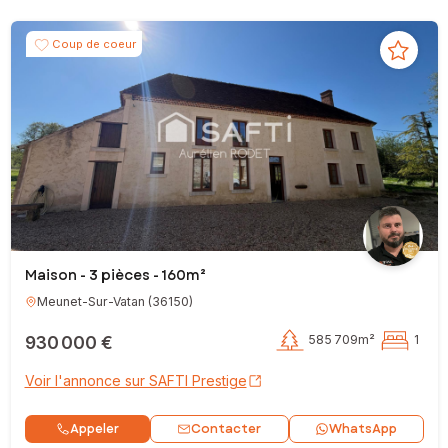
Coup de coeur
Maison - 3 pièces - 160m²
Meunet-Sur-Vatan
(
36150
)
930 000 €
585 709m²
1
Voir l'annonce sur SAFTI Prestige
Contacter
Appeler
WhatsApp