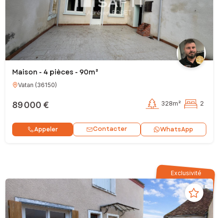
Maison - 4 pièces - 90m²
Vatan
(
36150
)
89 000 €
328m²
2
Contacter
Appeler
WhatsApp
Exclusivité