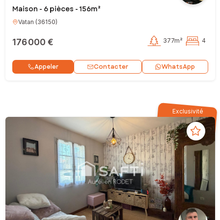
Maison - 6 pièces - 156m²
Vatan
(
36150
)
176 000 €
377m²
4
Contacter
Appeler
WhatsApp
Exclusivité