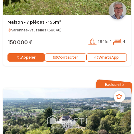
Maison - 7 pièces - 155m²
Varennes-Vauzelles
(
58640
)
150 000 €
1 941m²
4
Contacter
Appeler
WhatsApp
Exclusivité