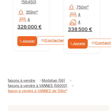
(
56450
)
750m²
359m²
4
4
4
326 000 €
338 500 €
Contacter
Appeler
WhatsApp
Contact
Appeler
>
>
Maisons à vendre
Morbihan (56)
>
Maisons à vendre à VANNES (56000)
Maison à vendre à VANNES de 128m²