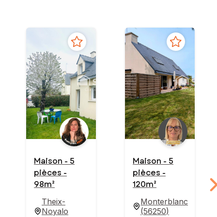
Maison - 5
Maison - 5
pièces -
pièces -
98m²
120m²
Theix-
Monterblanc
Noyalo
(
56250
)