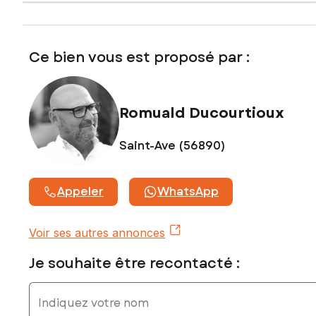
Prix de vente : 315 000 €
Honoraires charge vendeur
Ce bien vous est proposé par :
Contactez votre conseiller SAFTI : Romuald DUCOURTIOUX,
Tél. : 0650095396, E-mail : romuald.ducourtioux@safti.fr - EI
- Agent commercial immatriculé au RSAC de VANNES sous le
numéro 950981506
Romuald Ducourtioux
Saint-Ave (56890)
Appeler
WhatsApp
Voir ses autres annonces
Je souhaite être recontacté :
Indiquez votre nom