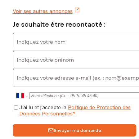
exposé sont disponibles sur le site Géorisques :
www.georisques.gouv.fr
Voir ses autres annonces
Prix de vente honoraires d'agence inclus : 304 500 €
Je souhaite être recontacté :
Prix de vente hors honoraires d'agence : 289 275 €
Honoraires charge acquéreur : 15 225 € soit 5,26 % TTC de
Indiquez votre nom
la valeur du bien hors honoraires
Indiquez votre prénom
Contactez votre conseiller SAFTI : Priscilla PIETROTTI, Tél. :
0601033690, E-mail : priscilla.pietrotti@safti.fr - EI - Agent
commercial immatriculé au RSAC de Bastia sous le numéro
E-mail
751517020
J’ai lu et j’accepte la
Politique de Protection des
Données Personnelles
*
Envoyer ma demande