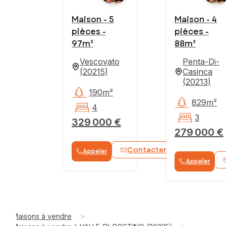
Maison - 5
Maison - 4
pièces -
pièces -
97m²
88m²
Vescovato
Penta-Di-
(
20215
)
Casinca
(
20213
)
190m²
829m²
4
3
329 000 €
279 000 €
Contacter
Appeler
WhatsApp
Appeler
>
Maisons à vendre