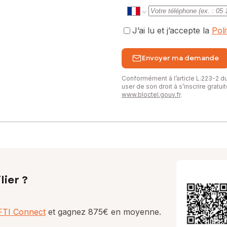
J’ai lu et j’accepte la
Pol
Envoyer ma demande
Conformément à l’article L.223-2 
user de son droit à s’inscrire gratu
www.bloctel.gouv.fr
.
lier ?
AFTI Connect
et gagnez 875€ en moyenne.