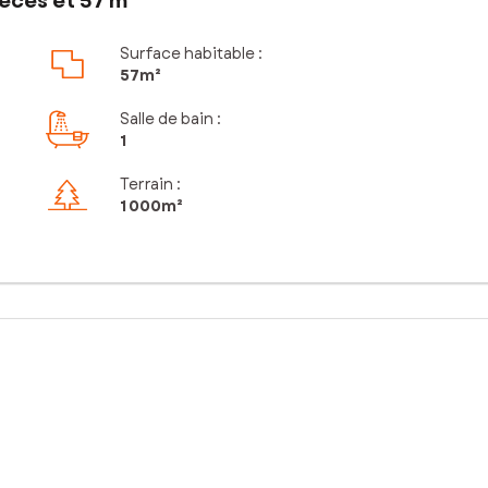
èces et 57 m²
Surface habitable :
57m²
Salle de bain
:
1
Terrain :
1 000m²