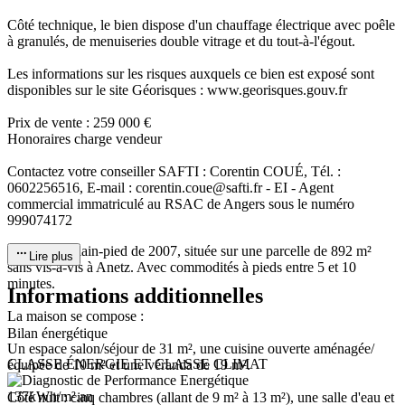
Côté technique, le bien dispose d'un chauffage électrique avec poêle
à granulés, de menuiseries double vitrage et du tout-à-l'égout.
Les informations sur les risques auxquels ce bien est exposé sont
disponibles sur le site Géorisques : www.georisques.gouv.fr
Prix de vente : 259 000 €
Honoraires charge vendeur
Contactez votre conseiller SAFTI : Corentin COUÉ, Tél. :
0602256516, E-mail : corentin.coue@safti.fr - EI - Agent
commercial immatriculé au RSAC de Angers sous le numéro
999074172
Maison de plain-pied de 2007, située sur une parcelle de 892 m²
Lire plus
sans vis-à-vis à Anetz. Avec commodités à pieds entre 5 et 10
minutes.
Informations additionnelles
La maison se compose :
Bilan énergétique
Un espace salon/séjour de 31 m², une cuisine ouverte aménagée/
CLASSE ÉNERGIE ET CLASSE CLIMAT
équipée de 10 m² et une véranda de 19 m².
137
kWh/m².
an
Côté nuit : cinq chambres (allant de 9 m² à 13 m²), une salle d'eau et