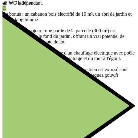
4*
kgCO₂/m².
an
un WC indépendant.
C
En bonus : un cabanon bois électrifié de 19 m², un abri de jardin et
un parking bitumé.
Le point fort majeur : une partie de la parcelle (300 m²) est
constructible dans le fond du jardin, offrant un vrai potentiel de
valorisation ou de revente de lot.
Côté technique, le bien dispose d'un chauffage électrique avec poêle
à granulés, de menuiseries double vitrage et du tout-à-l'égout.
Les informations sur les risques auxquels ce bien est exposé sont
disponibles sur le site Géorisques : www.georisques.gouv.fr
Prix de vente : 259 000 €
Honoraires charge vendeur
Contactez votre conseiller SAFTI : Corentin COUÉ, Tél. :
0602256516, E-mail : corentin.coue@safti.fr - EI - Agent
commercial immatriculé au RSAC de Angers sous le numéro
999074172