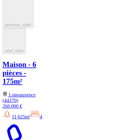
previous_slide
next_slide
Maison - 6
pièces -
175m²
Loireauxence
(
44370
)
266 000 €
11 625m²
4