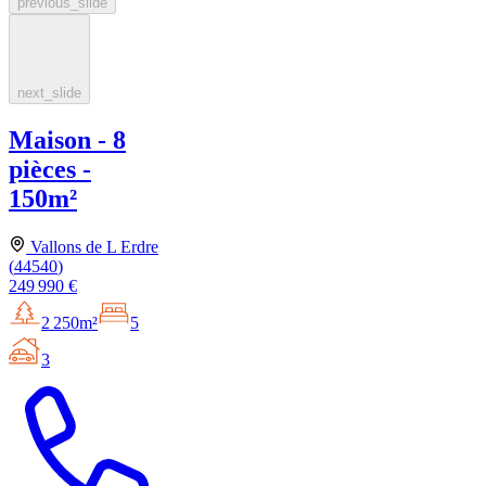
previous_slide
next_slide
Maison - 8
pièces -
150m²
Vallons de L Erdre
(
44540
)
249 990 €
2 250m²
5
3