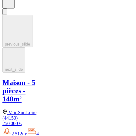
previous_slide
next_slide
Maison - 5
pièces -
140m²
Vair-Sur-Loire
(
44150
)
250 000 €
2 512m²
4