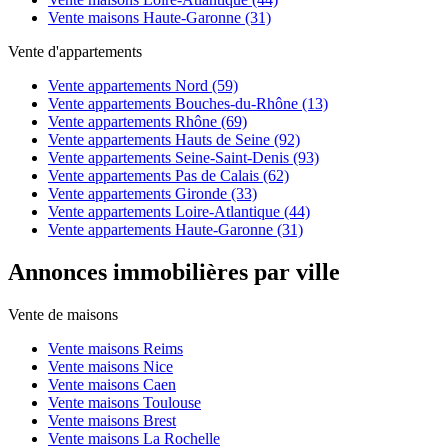
Vente maisons Haute-Garonne (31)
Vente d'appartements
Vente appartements Nord (59)
Vente appartements Bouches-du-Rhône (13)
Vente appartements Rhône (69)
Vente appartements Hauts de Seine (92)
Vente appartements Seine-Saint-Denis (93)
Vente appartements Pas de Calais (62)
Vente appartements Gironde (33)
Vente appartements Loire-Atlantique (44)
Vente appartements Haute-Garonne (31)
Annonces immobilières par ville
Vente de maisons
Vente maisons Reims
Vente maisons Nice
Vente maisons Caen
Vente maisons Toulouse
Vente maisons Brest
Vente maisons La Rochelle