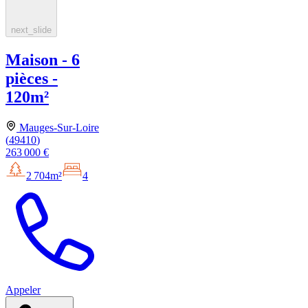
next_slide
Maison - 6
pièces -
120m²
Mauges-Sur-Loire
(
49410
)
263 000 €
2 704m²
4
Appeler