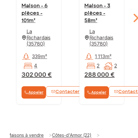
Maison - 6
Maison - 3
pièces -
pièces -
101m²
58m²
La
La
Richardais
Richardais
(
35780
)
(
35780
)
339m²
1 113m²
4
2
2
302 000 €
288 000 €
Contacter
Contact
Appeler
Appeler
WhatsApp
>
>
Maisons à vendre
Côtes-d'Armor (22)