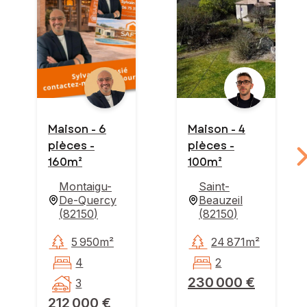
Maison - 6
Maison - 4
pièces -
pièces -
160m²
100m²
Montaigu-
Saint-
De-Quercy
Beauzeil
(
82150
)
(
82150
)
5 950m²
24 871m²
4
2
230 000 €
3
212 000 €