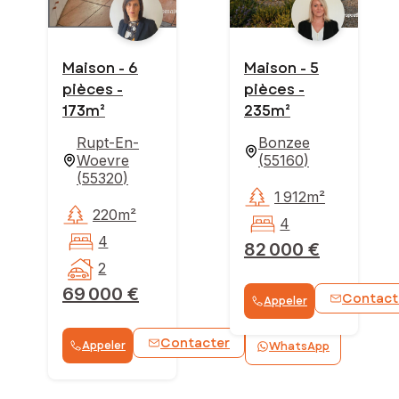
Maison - 6
Maison - 5
pièces -
pièces -
173m²
235m²
Rupt-En-
Bonzee
Woevre
(
55160
)
(
55320
)
1 912m²
220m²
4
4
82 000 €
2
69 000 €
Contact
Appeler
Contacter
Appeler
WhatsApp