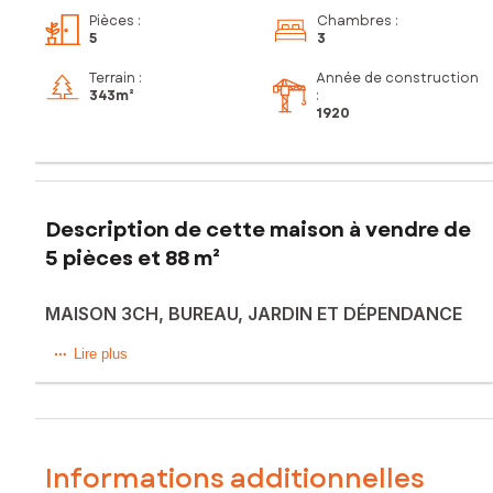
Pièces
:
Chambres
:
5
3
Terrain :
Année de construction
343m²
:
1920
Description de cette maison à vendre de
5 pièces et 88 m²
MAISON 3CH, BUREAU, JARDIN ET DÉPENDANCE
Samuel SOYER, vous propose dans une rue calme proche
Lire plus
centre ville, cette maison semi-mitoyenne avec cave, jardin
et dépendances. Vous y trouverez en RDC, une cuisine
équipée, une salle de bain, un wc, un séjour, une chambre
et un grand bureau. A l'etage 2 belles chambres. Le tout sur
une parcelle clôturée de 343m2.
Informations additionnelles