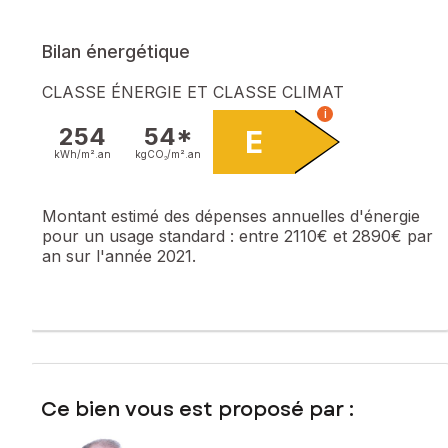
Les informations sur les risques auxquels ce bien est
exposé sont disponibles sur le site Géorisques :
Bilan énergétique
www.georisques.gouv.fr
CLASSE ÉNERGIE ET CLASSE CLIMAT
Prix de vente : 86 000 €
i
Honoraires charge vendeur
254
54*
E
Contactez votre conseiller SAFTI : Samuel SOYER, Tél. : 06
kWh/m².
an
kgCO₂/m².
an
29 69 26 39, E-mail : samuel.soyer@safti.fr - EI - Agent
commercial immatriculé au RSAC de SAINT-QUENTIN sous le
Montant estimé des dépenses annuelles d'énergie
numéro 878 184 225
pour un usage standard :
entre 2110€ et 2890€ par
an sur l'année 2021.
Ce bien vous est proposé par :