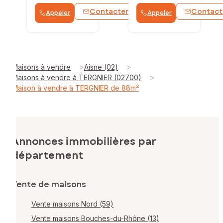
Contacter
Contact
Appeler
Appeler
WhatsApp
>
>
Maisons à vendre
Aisne (02)
>
Maisons à vendre à TERGNIER (02700)
Maison à vendre à TERGNIER de 88m²
Annonces immobilières par
département
Vente de maisons
Vente maisons Nord (59)
Vente maisons Bouches-du-Rhône (13)