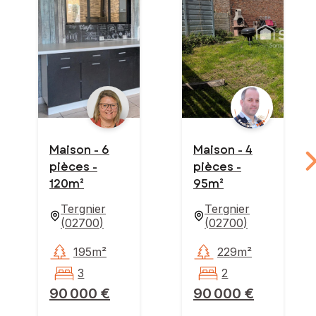
Maison - 6
Maison - 4
pièces -
pièces -
120m²
95m²
Tergnier
Tergnier
(
02700
)
(
02700
)
195m²
229m²
3
2
90 000 €
90 000 €