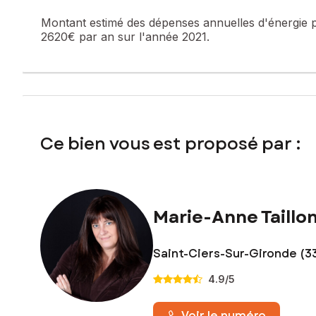
Montant estimé des dépenses annuelles d'énergie 
Contactez votre conseiller SAFTI : Marie-Anne TAILLON, Tél
2620€ par an sur l'année 2021.
353 138
Ce bien vous est proposé par :
Marie-Anne Taillo
Saint-Ciers-Sur-Gironde (3
4.9
/5
Voir le numéro