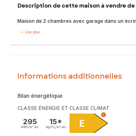
Description de cette maison à vendre de 
Maison de 2 chambres avec garage dans un écri
Nichée dans un environnement typique des marais, cette mai
Lire plus
Habitable immédiatement, elle permet de s’installer sans at
opportunité de créer un intérieur à votre image, selon vos 
Au rez-de-chaussée, vous découvrirez une cuisine, un sal
rangement viennent compléter l’ensemble.
Informations additionnelles
À l’extérieur, un garage, entièrement démontable, offre u
Que vous soyez primo-accédant à la recherche de votre pr
Bilan énergétique
secteur recherché pour son authenticité et son calme. Ne 
CLASSE ÉNERGIE ET CLASSE CLIMAT
Les informations sur les risques auxquels ce bien est expo
i
295
15*
E
Prix de vente honoraires d'agence inclus : 75 000 €
kWh/m².
an
kgCO₂/m².
an
Prix de vente hors honoraires d'agence : 70 000 €
Honoraires charge acquéreur : 5 000 € soit 7,14 % TTC de 