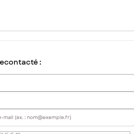
t commercial immatriculé au RSAC de LIBOURNE sous le numéro 842
recontacté :