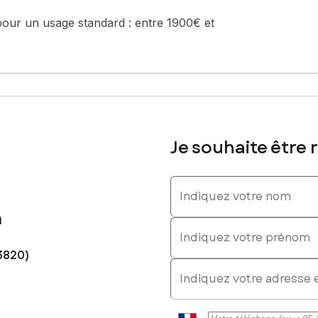
pour un usage standard :
entre 1900€ et
. : 07 86 50 20 44, E-mail : marieanne.taillon@safti.fr - EI - Agen
Je souhaite être 
Indiquez votre nom
n
Indiquez votre prénom
3820)
E-mail