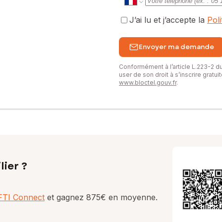
J’ai lu et j’accepte la
Pol
Envoyer ma demande
Conformément à l’article L.223-2 
user de son droit à s’inscrire gratu
www.bloctel.gouv.fr
.
lier ?
AFTI Connect
et gagnez 875€ en moyenne.