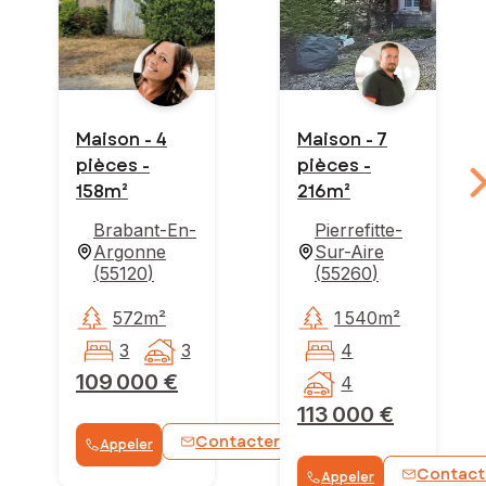
Maison - 4
Maison - 7
pièces -
pièces -
158m²
216m²
Brabant-En-
Pierrefitte-
Argonne
Sur-Aire
(
55120
)
(
55260
)
572m²
1 540m²
3
3
4
109 000 €
4
113 000 €
Contacter
Appeler
WhatsApp
Contact
Appeler