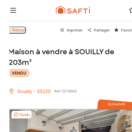
Retour
Imprimer
Partager
Favor
Maison à vendre à SOUILLY de
203m²
VENDU
Souilly - 55220
Réf 1373660
Exclusivité
Vendu