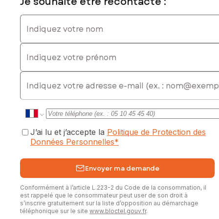
Je souhaite être recontacté :
• Dépendances offrant de multiples possibilités
• Terrain de pétanque
Indiquez votre nom
• Environnement calme et verdoyant
• Fort potentiel de valorisation
Indiquez votre prénom
• Proximité des commerces, écoles et transports
Quelques photos ont été ameliorées numériquement tout en
E-mail
restant fidèles à la réalité du bien .
Une opportunité rare pour les amateurs de biens
authentiques souhaitant créer un lieu de vie unique dans un
cadre provençal recherché.
J’ai lu et j’accepte la
Politique de Protection des
À visiter sans tarder !
Données Personnelles
*
Les informations sur les risques auxquels ce bien est
exposé sont disponibles sur le site Géorisques :
Envoyer ma demande
www.georisques.gouv.fr
Conformément à l’article L.223-2 du Code de la consommation, il
Prix de vente : 335 000 €
est rappelé que le consommateur peut user de son droit à
Honoraires charge vendeur
s’inscrire gratuitement sur la liste d’opposition au démarchage
téléphonique sur le site
www.bloctel.gouv.fr
.