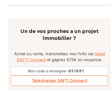
Contactez votre conseiller SAFTI : Ludovic BERTHOZ, Tél. :
0684825025, E-mail : ludovic.berthoz@safti.fr - EI - Agent
commercial immatriculé au RSAC de Draguignan sous le
numéro 445153695
Un de vos proches a un projet
immobilier ?
Achat ou vente, transmettez-moi l’info via
l’appli
SAFTI Connect
et gagnez 875€ en moyenne.
Mon code à renseigner :
651981
Télécharger SAFTI Connect