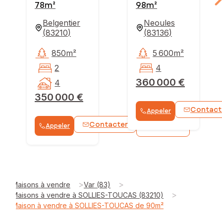
78m²
98m²
Belgentier
Neoules
(
83210
)
(
83136
)
850m²
5 600m²
2
4
360 000 €
4
350 000 €
Contact
Appeler
Contacter
Appeler
WhatsApp
>
>
Maisons à vendre
Var (83)
>
Maisons à vendre à SOLLIES-TOUCAS (83210)
Maison à vendre à SOLLIES-TOUCAS de 90m²