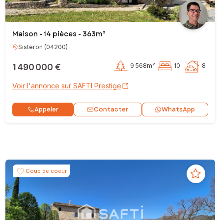
Maison - 14 pièces - 363m²
Sisteron
(
04200
)
1 490 000 €
9 568m²
10
8
Voir l'annonce sur SAFTI Prestige
Contacter
Appeler
WhatsApp
Coup de coeur