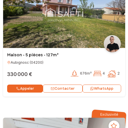
Maison - 5 pièces - 127m²
Aubignosc
(
04200
)
330 000 €
676m²
4
2
Contacter
Appeler
WhatsApp
Exclusivité