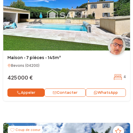
Maison - 7 pièces - 145m²
Bevons
(
04200
)
425 000 €
4
Contacter
Appeler
WhatsApp
Coup de coeur