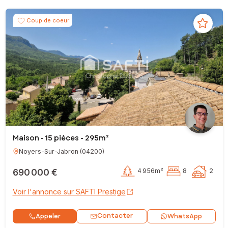
Coup de coeur
Maison - 15 pièces - 295m²
Noyers-Sur-Jabron
(
04200
)
690 000 €
4 956m²
8
2
Voir l'annonce sur SAFTI Prestige
Contacter
Appeler
WhatsApp