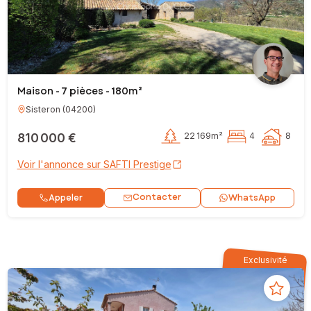
Maison - 7 pièces - 180m²
Sisteron
(
04200
)
810 000 €
22 169m²
4
8
Voir l'annonce sur SAFTI Prestige
Contacter
Appeler
WhatsApp
Exclusivité