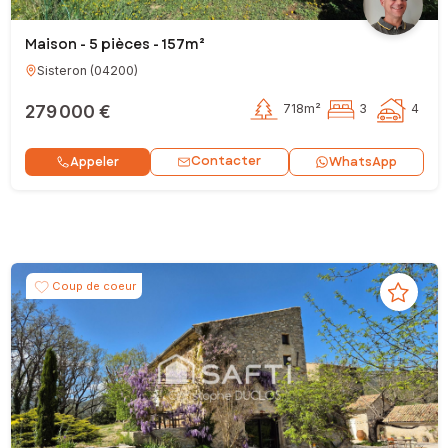
Maison - 5 pièces - 157m²
Sisteron
(
04200
)
279 000 €
718m²
3
4
Contacter
Appeler
WhatsApp
Coup de coeur