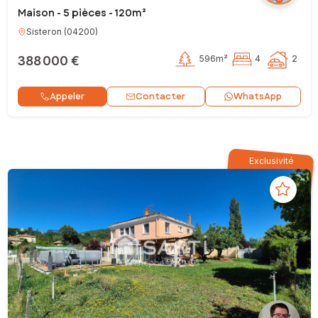
Maison - 5 pièces - 120m²
Sisteron
(
04200
)
388 000 €
596m²
4
2
Contacter
Appeler
WhatsApp
Exclusivité