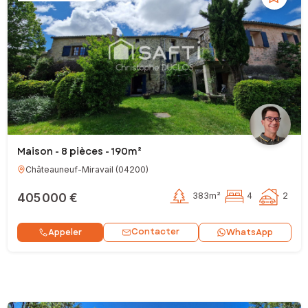
Maison - 8 pièces - 190m²
Châteauneuf-Miravail
(
04200
)
405 000 €
383m²
4
2
Contacter
Appeler
WhatsApp