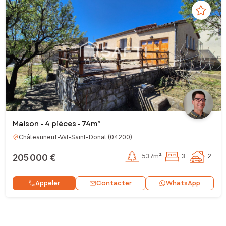
Maison - 4 pièces - 74m²
Châteauneuf-Val-Saint-Donat
(
04200
)
205 000 €
537m²
3
2
Contacter
Appeler
WhatsApp