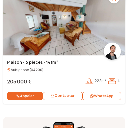
Maison - 6 pièces - 141m²
Aubignosc
(
04200
)
205 000 €
222m²
4
Contacter
Appeler
WhatsApp