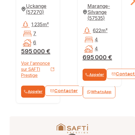
Uckange
Marange-
(
57270
)
Silvange
(
57535
)
1 235m²
622m²
7
4
6
4
595 000 €
695 000 €
Voir l'annonce
sur SAFTI
Contact
Appeler
Prestige
Contacter
Appeler
WhatsApp