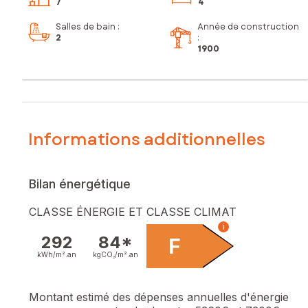
7
4
Salles de bain
:
Année de construction
2
:
1900
Informations additionnelles
Bilan énergétique
CLASSE ÉNERGIE ET CLASSE CLIMAT
i
292
84*
F
kWh/m².
an
kgCO₂/m².
an
Montant estimé des dépenses annuelles d'énergie