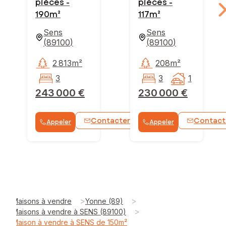
pièces -
pièces -
190m²
117m²
Sens
Sens
(
89100
)
(
89100
)
2 813m²
208m²
3
3
1
243 000 €
230 000 €
Contacter
Contact
Appeler
Appeler
WhatsApp
>
>
Maisons à vendre
Yonne (89)
>
Maisons à vendre à SENS (89100)
Maison à vendre à SENS de 150m²