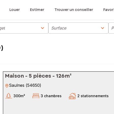
Louer
Estimer
Trouver un conseiller
Favor
chevron_right
chevron_right
get
Surface
P
0)
Maison - 5 pièces - 126m²
Saulnes
(
54650
)
300m²
3 chambres
2 stationnements