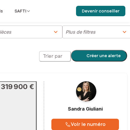
is
SAFTI
Devenir conseiller
chevron_right
chevron_right
ièces
Plus de filtres
Créer une alerte
Trier par
319 900 €
Sandra
Giuliani
Voir le numéro