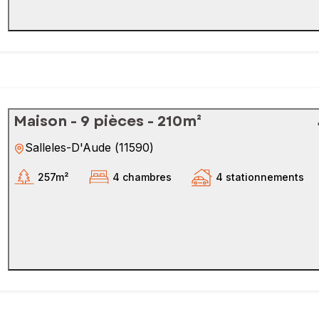
Maison - 9 pièces - 210m²
Salleles-D'Aude
(
11590
)
257m²
4 chambres
4 stationnements