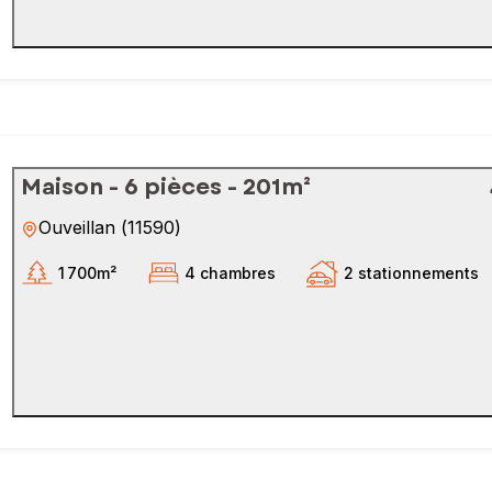
Maison - 6 pièces - 201m²
Ouveillan
(
11590
)
1 700m²
4 chambres
2 stationnements