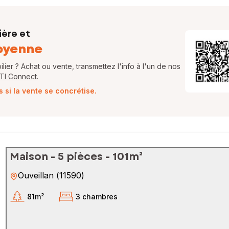
ière et
oyenne
ier ? Achat ou vente, transmettez l'info à l'un de nos
FTI Connect
.
si la vente se concrétise.
Maison - 5 pièces - 101m²
Ouveillan
(
11590
)
81m²
3 chambres