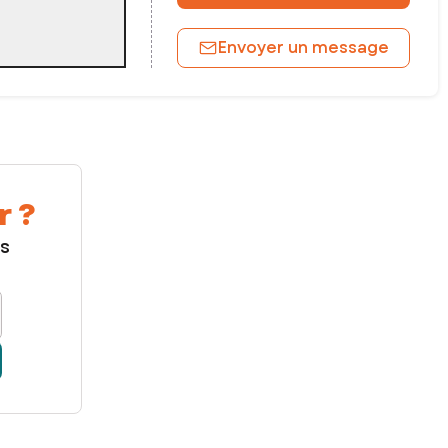
Envoyer un message
r ?
us