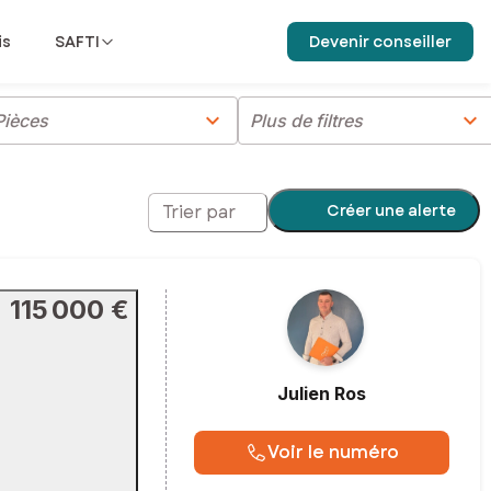
is
SAFTI
Devenir conseiller
chevron_right
chevron_right
Pièces
Plus de filtres
Créer une alerte
Trier par
115 000 €
Julien
Ros
Voir le numéro