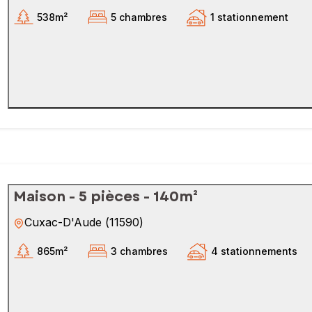
538m²
5 chambres
1 stationnement
Maison - 5 pièces - 140m²
Cuxac-D'Aude
(
11590
)
865m²
3 chambres
4 stationnements