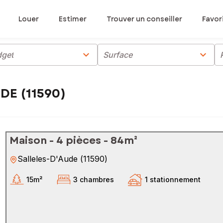
Louer
Estimer
Trouver un conseiller
Favor
chevron_right
chevron_right
get
Surface
DE (11590)
Maison - 4 pièces - 84m²
Salleles-D'Aude
(
11590
)
15m²
3 chambres
1 stationnement