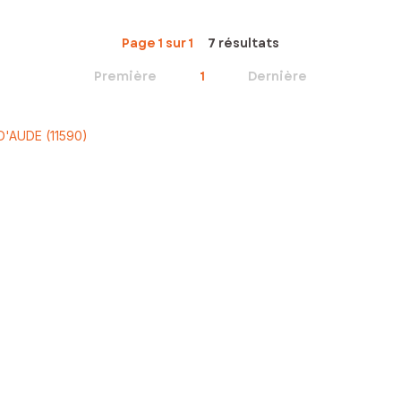
Page 1 sur 1
7 résultats
Première
1
Dernière
D'AUDE (11590)