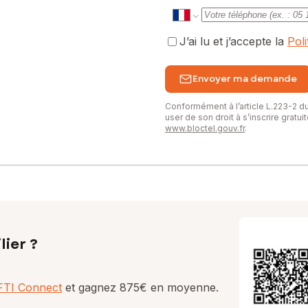
J’ai lu et j’accepte la
Pol
Envoyer ma demande
Conformément à l’article L.223-2 
user de son droit à s’inscrire gratu
www.bloctel.gouv.fr
.
lier ?
AFTI Connect
et gagnez 875€ en moyenne.