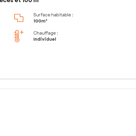
èces et 100 m²
Surface habitable :
100m²
Chauffage :
Individuel