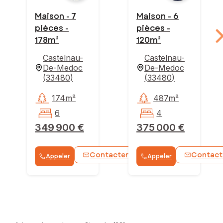
Maison - 7
Maison - 6
pièces -
pièces -
178m²
120m²
Castelnau-
Castelnau-
De-Medoc
De-Medoc
(
33480
)
(
33480
)
174m²
487m²
6
4
349 900 €
375 000 €
Contacter
Contact
Appeler
Appeler
WhatsApp