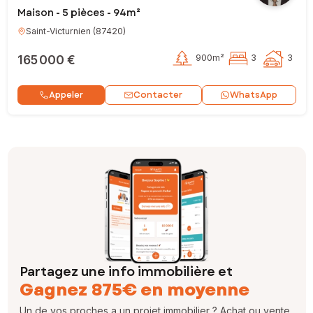
Maison - 5 pièces - 94m²
Saint-Victurnien
(
87420
)
165 000 €
900m²
3
3
Contacter
Appeler
WhatsApp
Partagez une info immobilière et
Gagnez 875€ en moyenne
Un de vos proches a un projet immobilier ? Achat ou vente,