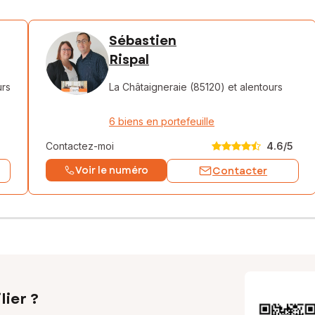
Sébastien
Rispal
urs
La Châtaigneraie (85120)
et alentours
6 biens en portefeuille
Contactez-moi
4.6
/5
Voir le numéro
Contacter
lier ?