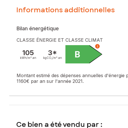
Informations additionnelles
Bilan énergétique
CLASSE ÉNERGIE ET CLASSE CLIMAT
i
105
3*
B
kWh/m².
an
kgCO₂/m².
an
Montant estimé des dépenses annuelles d'énergie 
1160€ par an sur l'année 2021.
Ce bien a été vendu par :