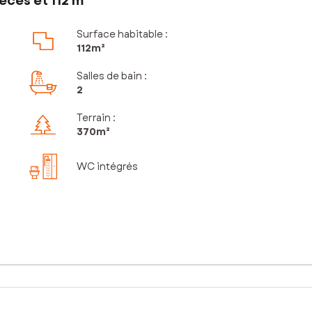
èces et 112 m²
Surface habitable :
112m²
Salles de bain
:
2
Terrain :
370m²
WC intégrés