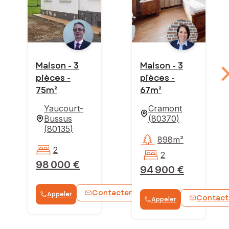
Maison - 3
Maison - 3
pièces -
pièces -
75m²
67m²
Yaucourt-
Cramont
Bussus
(
80370
)
(
80135
)
898m²
2
2
98 000 €
94 900 €
Contacter
Appeler
WhatsApp
Contact
Appeler