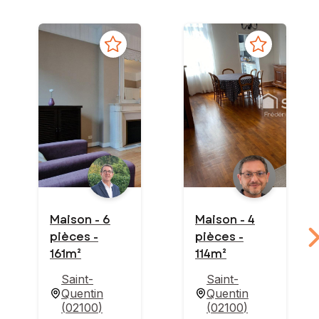
Maison - 6
Maison - 4
pièces -
pièces -
161m²
114m²
Saint-
Saint-
Quentin
Quentin
(
02100
)
(
02100
)