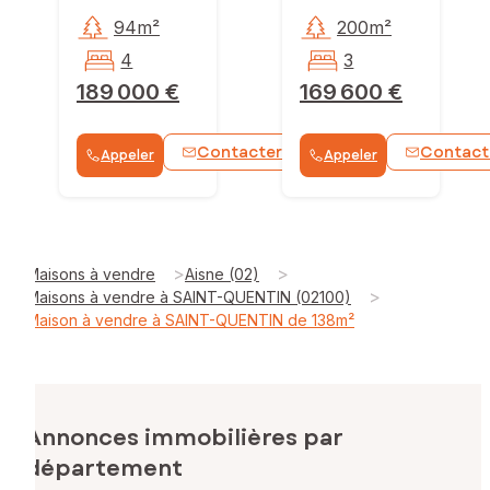
94m²
200m²
4
3
189 000 €
169 600 €
Contacter
Contact
Appeler
Appeler
WhatsApp
>
>
Maisons à vendre
Aisne (02)
>
Maisons à vendre à SAINT-QUENTIN (02100)
Maison à vendre à SAINT-QUENTIN de 138m²
Annonces immobilières par
département