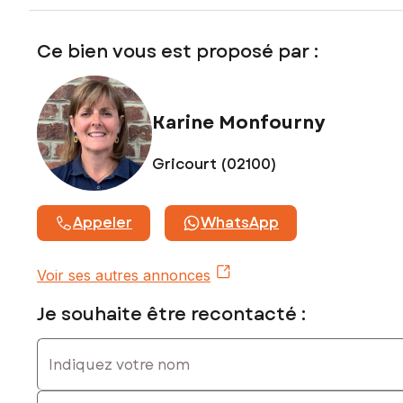
Contactez votre conseiller SAFTI : Karine MONFOURNY, Tél.
: 06 71 54 30 43, E-mail : karine.monfourny@safti.fr - EI -
Ce bien vous est proposé par :
Agent commercial immatriculé au RSAC de SAINT-QUENTIN
sous le numéro 847 721 511
Karine Monfourny
Gricourt (02100)
Appeler
WhatsApp
Voir ses autres annonces
Je souhaite être recontacté :
Indiquez votre nom
Indiquez votre prénom