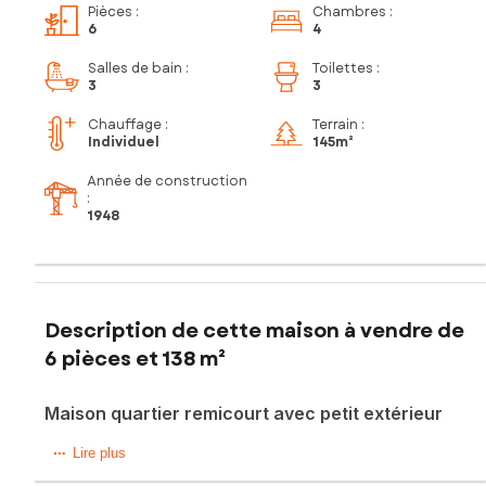
Pièces
:
Chambres
:
6
4
Salles de bain
:
Toilettes
:
3
3
Chauffage :
Terrain :
Individuel
145m²
Année de construction
:
1948
Description de cette maison à vendre de
6 pièces et 138 m²
Maison quartier remicourt avec petit extérieur
Cette maison mitoyenne est située dans le quartier prisé de
Lire plus
Remicourt avec sa cave et son extérieur.