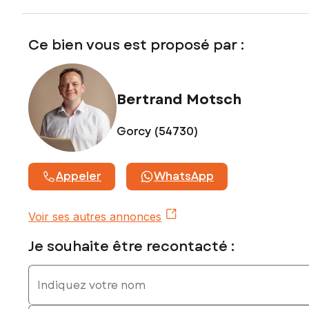
Contactez votre conseiller SAFTI : Bertrand MOTSCH, Tél. :
0631909699, E-mail : bertrand.motsch@safti.fr - EI - Agent
Ce bien vous est proposé par :
commercial immatriculé au RSAC de VAL DE BRIEY sous le
numéro 828 637 017
Bertrand Motsch
Gorcy (54730)
Appeler
WhatsApp
Voir ses autres annonces
Je souhaite être recontacté :
Indiquez votre nom