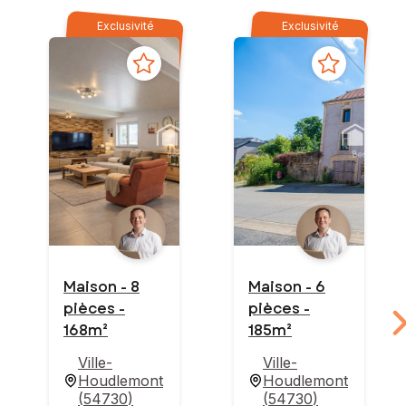
Exclusivité
Exclusivité
Maison - 8
Maison - 6
pièces -
pièces -
168m²
185m²
Ville-
Ville-
Houdlemont
Houdlemont
(
54730
)
(
54730
)