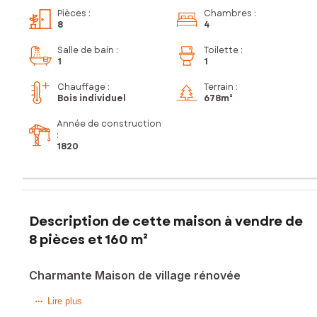
Pièces
:
Chambres
:
8
4
Salle de bain
:
Toilette
:
1
1
Chauffage :
Terrain :
Bois individuel
678m²
Année de construction
:
1820
Description de cette maison à vendre de
8 pièces et 160 m²
Charmante Maison de village rénovée
Située à Saint-Pancré (54730), cette propriété bénéficie
Lire plus
d'un emplacement charmant au cœur d'un village paisible