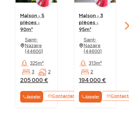
Maison - 5
Maison - 3
pièces -
pièces -
90m²
95m²
Saint-
Saint-
Nazaire
Nazaire
(
44600
)
(
44600
)
325m²
313m²
3
2
2
205 000 €
194 000 €
Contacter
Contact
Appeler
Appeler
WhatsApp