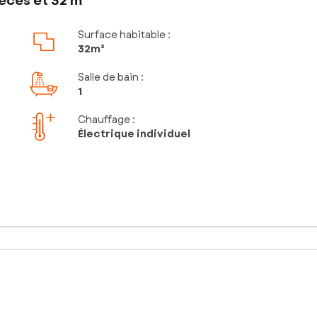
èces et 32 m²
Surface habitable :
32m²
Salle de bain
:
1
Chauffage :
Électrique individuel