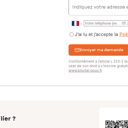
E-mail
J’ai lu et j’accepte la
Pol
Envoyer ma demande
Conformément à l’article L.223-2 
user de son droit à s’inscrire gratu
www.bloctel.gouv.fr
.
lier ?