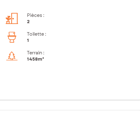
Pièces
:
2
Toilette
:
1
Terrain :
1 458m²