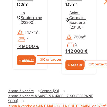
130m²
135m²
La
Saint-
Souterraine
Germain-
(
23300
)
Beaupré
(
23160
)
1 177m²
760m²
4
5
149 000 €
142 000 €
Contacter
Appeler
WhatsApp
Contact
Appeler
>
>
Maisons à vendre
Creuse (23)
Maisons à vendre à SAINT-MAURICE-LA-SOUTERRAINE
>
(23300)
Maison à vendre à SAINT-MAURICE-LA-SOUTERRAINE de 125m²