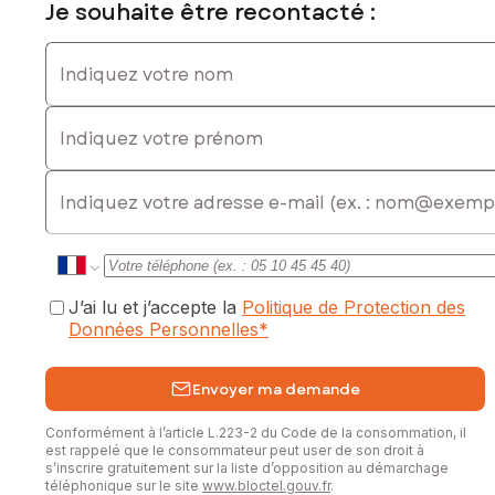
Je souhaite être recontacté :
Aurélien et Myriam
Indiquez votre nom
Les informations sur les risques auxquels ce bien est
exposé sont disponibles sur le site Géorisques :
Indiquez votre prénom
www.georisques.gouv.fr
Prix de vente : 155 000 €
E-mail
Honoraires charge vendeur
Contactez votre conseiller SAFTI : Aurélien JOUBERT, Tél. :
0769056445, E-mail : aurelien.joubert@safti.fr - EI - Agent
commercial immatriculé au RSAC de Guéret sous le numéro
943024638
J’ai lu et j’accepte la
Politique de Protection des
Données Personnelles
*
Envoyer ma demande
Conformément à l’article L.223-2 du Code de la consommation, il
est rappelé que le consommateur peut user de son droit à
s’inscrire gratuitement sur la liste d’opposition au démarchage
téléphonique sur le site
www.bloctel.gouv.fr
.