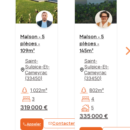
Maison - 5
Maison - 5
pièces -
pièces -
109m²
145m²
Saint-
Saint-
Sulpice-Et-
Sulpice-Et-
Cameyrac
Cameyrac
(
33450
)
(
33450
)
1 022m²
802m²
3
4
319 000 €
5
335 000 €
Contacter
Appeler
WhatsApp