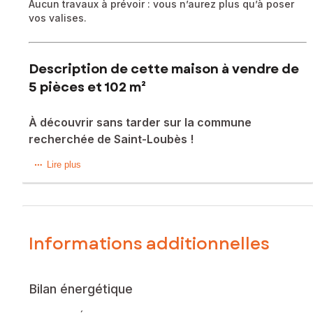
Aucun travaux à prévoir : vous n’aurez plus qu’à poser
vos valises.
Description de cette maison à vendre de
5 pièces et 102 m²
À découvrir sans tarder sur la commune
recherchée de Saint-Loubès !
Située dans un environnement calme et privilégié, venez
Lire plus
découvrir cette maison individuelle de plain-pied, sans
aucun vis-à-vis, offrant confort, espace et tranquillité dans
un secteur particulièrement recherché de Saint-Loubès.
D’une superficie d’environ 102 m², cette belle maison vous
Informations additionnelles
séduira immédiatement par ses volumes généreux et sa
fonctionnalité. Elle se compose de trois chambres, d’un
vaste espace de vie lumineux regroupant séjour et salle à
Bilan énergétique
manger, idéal pour partager des moments conviviaux en
famille ou entre amis.