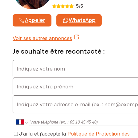
5
/5
Contactez votre conseiller SAFTI : Grégory AMATO, Tél. :
0609103146, E-mail : gregory.amato@safti.fr - EI - Agent
commercial immatriculé au RSAC de BORDEAUX sous le
Appeler
WhatsApp
numéro 531 136 760
Voir ses autres annonces
Je souhaite être recontacté :
Indiquez votre nom
Indiquez votre prénom
E-mail
J’ai lu et j’accepte la
Politique de Protection des